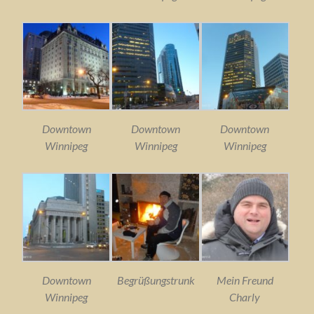
Downtown
Downtown
Downtown
Winnipeg
Winnipeg
Winnipeg
Downtown
Begrüßungstrunk
Mein Freund
Winnipeg
Charly